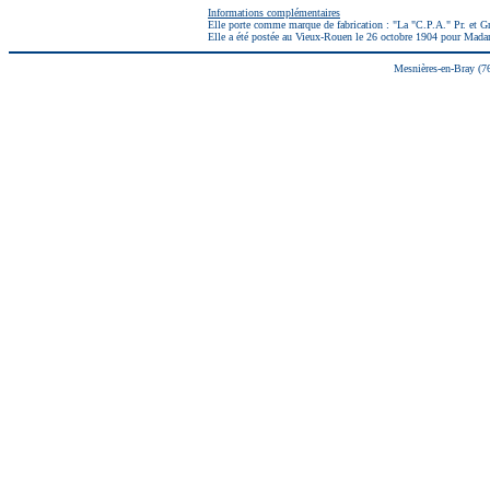
Informations complémentaires
Elle porte comme marque de fabrication : "La "C.P.A." Pr. et Gr.
Elle a été postée au Vieux-Rouen le 26 octobre 1904 pour Mada
Mesnières-en-Bray (7