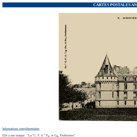
CARTES POSTALES ANC
Informations complémentaires
Elle a une marque : "La "C. P. A." P
. et G
, Professeurs".
H
R