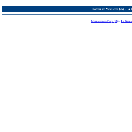
hâteau de Mesnières (76) - La 
Mesnières-en-Bray (76)
-
Le Greni